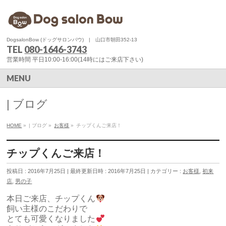
DogsalonBow (ドッグサロンバウ) | 山口市朝田352-13
TEL
080-1646-3743
営業時間 平日10:00-16:00(14時にはご来店下さい)
MENU
| ブログ
HOME
»
| ブログ
»
お客様
»
チップくんご来店！
チップくんご来店！
投稿日 : 2016年7月25日
最終更新日時 : 2016年7月25日
カテゴリー :
お客様
,
初来
店
,
男の子
本日ご来店、チップくん
飼い主様のこだわりで
とても可愛くなりました