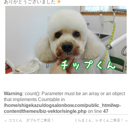
ありがとうございました
Warning
: count(): Parameter must be an array or an object
that implements Countable in
/home/shigekazu/dogsalonbow.com/public_html/wp-
content/themes/biz-vektor/single.php
on line
47
←
ココくん ダブルでご来店！
くらまくん、レオくんご来店！
→