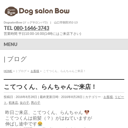
DogsalonBow (ドッグサロンバウ) | 山口市朝田352-13
TEL
080-1646-3743
営業時間 平日10:00-16:00(14時にはご来店下さい)
MENU
| ブログ
HOME
»
| ブログ
»
お客様
»
こてつくん、らんちゃんご来店！
こてつくん、らんちゃんご来店！
投稿日 : 2016年8月28日
最終更新日時 : 2016年8月28日
カテゴリー :
お客様
,
リピー
ト
,
初来店
,
女の子
,
男の子
昨日ご来店、こてつくん、らんちゃん
こてつくんは前髪（？）がはねていますが
伸ばし途中です