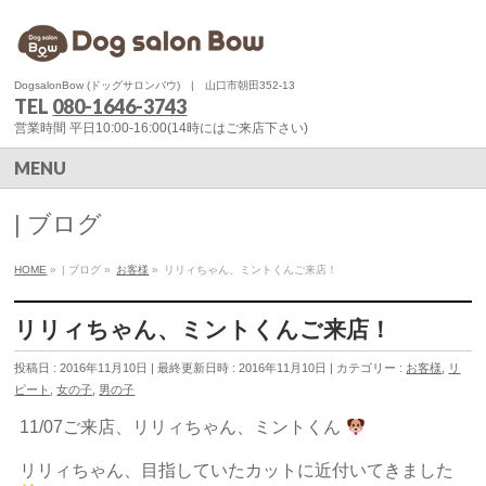
DogsalonBow (ドッグサロンバウ) | 山口市朝田352-13
TEL
080-1646-3743
営業時間 平日10:00-16:00(14時にはご来店下さい)
MENU
| ブログ
HOME
»
| ブログ
»
お客様
»
リリィちゃん、ミントくんご来店！
リリィちゃん、ミントくんご来店！
投稿日 : 2016年11月10日
最終更新日時 : 2016年11月10日
カテゴリー :
お客様
,
リ
ピート
,
女の子
,
男の子
11/07ご来店、リリィちゃん、ミントくん
リリィちゃん、目指していたカットに近付いてきました