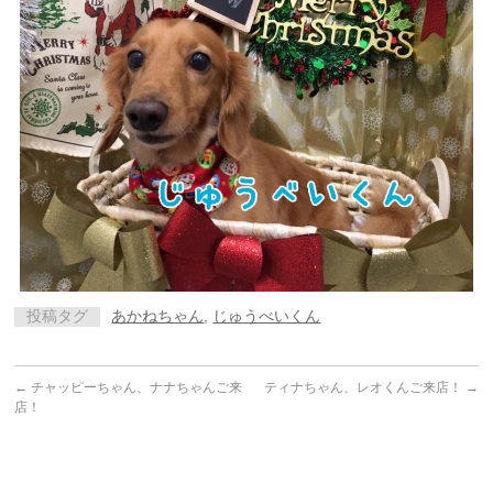
投稿タグ
あかねちゃん
,
じゅうべいくん
←
チャッピーちゃん、ナナちゃんご来
ティナちゃん、レオくんご来店！
→
店！