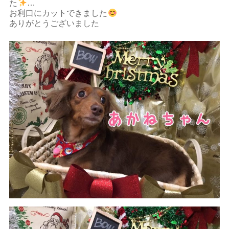
た
…
お利口にカットできました
ありがとうございました