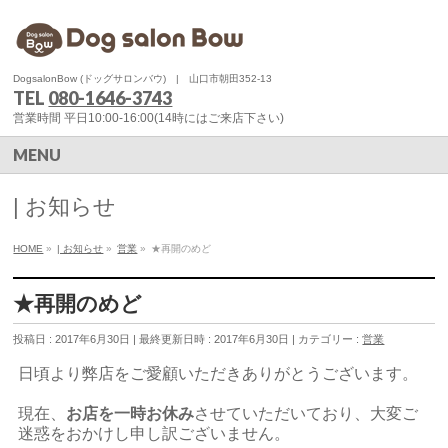
DogsalonBow (ドッグサロンバウ) | 山口市朝田352-13
TEL
080-1646-3743
営業時間 平日10:00-16:00(14時にはご来店下さい)
MENU
| お知らせ
HOME
»
| お知らせ
»
営業
»
★再開のめど
★再開のめど
投稿日 : 2017年6月30日
最終更新日時 : 2017年6月30日
カテゴリー :
営業
日頃より弊店をご愛顧いただきありがとうございます。
現在、
お店を一時お休み
させていただいており、
大変ご
迷惑をおかけし申し訳ございません。